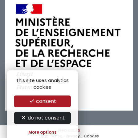
This site uses analytics
cookies
consent
do not consent
EFEO ©2026
More options
Legal notice
-
Privacy
-
Cookies