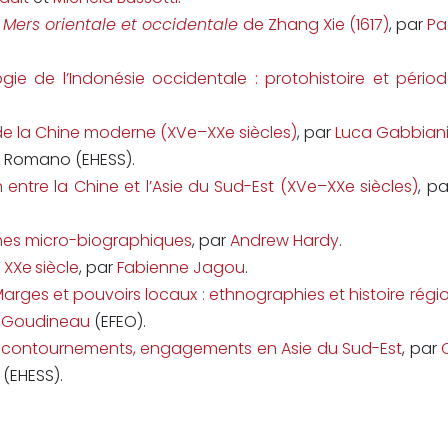
 Mers orientale et occidentale
de Zhang Xie (1617)
, par
Pa
ologie de l’Indonésie occidentale : protohistoire et pério
e de la Chine moderne (XVe–XXe siècles)
, par
Luca Gabbian
a Romano (EHESS).
 entre la Chine et l’Asie du Sud-Est (XVe–XXe siècles)
, p
ches micro-biographiques
, par
Andrew Hardy
.
 XXe
siècle
, par
Fabienne Jagou
.
arges et pouvoirs locaux : ethnographies et histoire régi
 Goudineau
(EFEO).
tes, contournements, engagements en Asie du Sud-Est
, par
(EHESS).