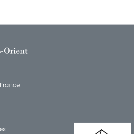
, France
es