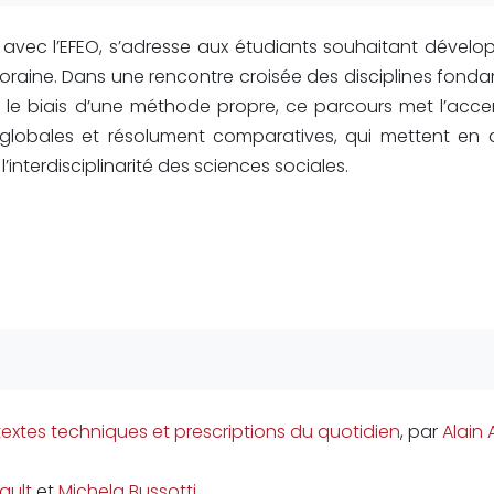
 avec l’EFEO, s’adresse aux étudiants souhaitant dévelop
oraine. Dans une rencontre croisée des disciplines fond
par le biais d’une méthode propre, ce parcours met l’acce
 globales et résolument comparatives, qui mettent en 
 l’interdisciplinarité des sciences sociales.
: textes techniques et prescriptions du quotidien
, par
Alain 
rault
et
Michela Bussotti
.