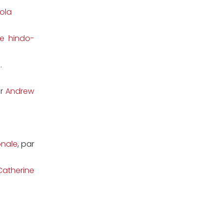
ola
de hindo-
i
.
ar
Andrew
onale
, par
Catherine