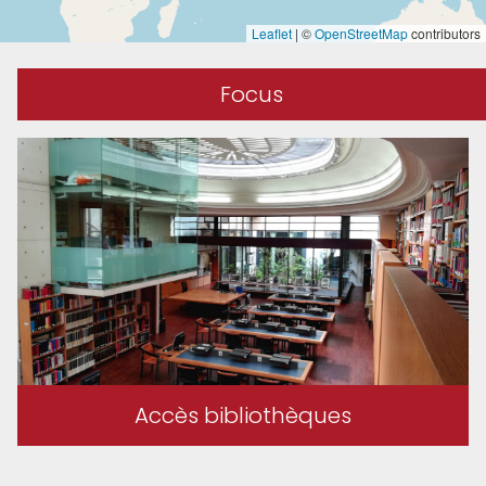
Leaflet
|
©
OpenStreetMap
contributors
Focus
Master Études Asiatiques