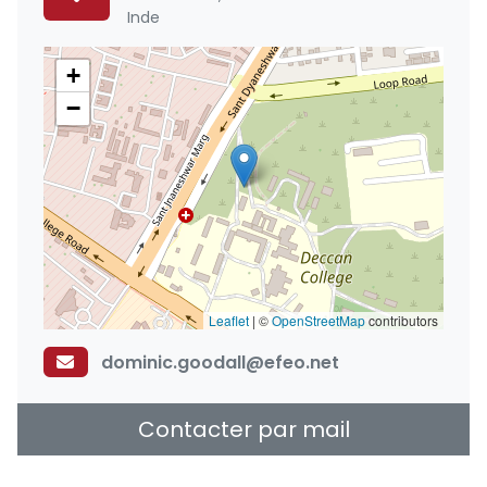
Inde
+
−
Leaflet
|
©
OpenStreetMap
contributors
dominic.goodall@efeo.net
Contacter par mail