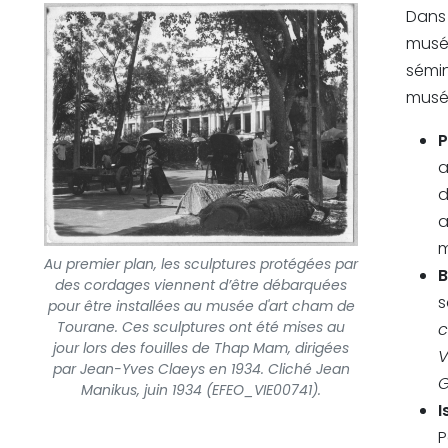
Dans
musé
sémi
musée
P
a
d
a
m
Au premier plan, les sculptures protégées par
B
des cordages viennent d’être débarquées
s
pour être installées au musée d'art cham de
Tourane. Ces sculptures ont été mises au
c
jour lors des fouilles de Thap Mam, dirigées
V
par Jean-Yves Claeys en 1934. Cliché Jean
G
Manikus, juin 1934 (EFEO_VIE00741).
I
P