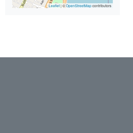
Leaflet
|
©
OpenStreetMap
contributors