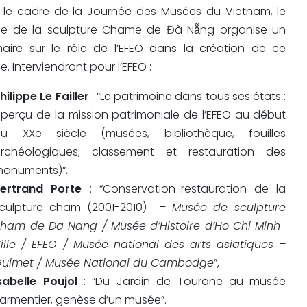
 le cadre de la Journée des Musées du Vietnam, le
e de la sculpture Chame de Đà Nẵng organise un
naire sur le rôle de l’EFEO dans la création de ce
. Interviendront pour l’EFEO :
hilippe Le Failler
: “Le patrimoine dans tous ses états :
perçu de la mission patrimoniale de l’EFEO au début
u XXe siècle (musées, bibliothèque, fouilles
rchéologiques, classement et restauration des
onuments)”,
ertrand Porte
: “Conservation-restauration de la
culpture cham (2001-2010) –
Musée de sculpture
ham de Da Nang / Musée d’Histoire d’Ho Chi Minh-
ille / EFEO / Musée national des arts asiatiques –
uimet / Musée National du Cambodge
”,
sabelle Poujol
: “Du Jardin de Tourane au musée
armentier, genèse d’un musée”.