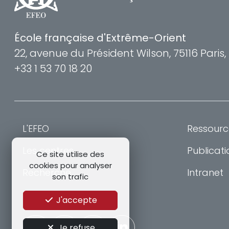
École française d'Extrême-Orient
22, avenue du Président Wilson, 75116 Paris
+33 1 53 70 18 20
L'EFEO
Ressourc
Les centres
Publicati
Ce site utilise des
cookies pour analyser
Recherche
Intranet
son trafic
Formation
J'accepte
Je refuse