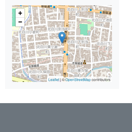
+
−
Leaflet
|
©
OpenStreetMap
contributors