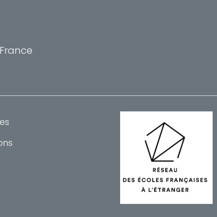
, France
es
ons