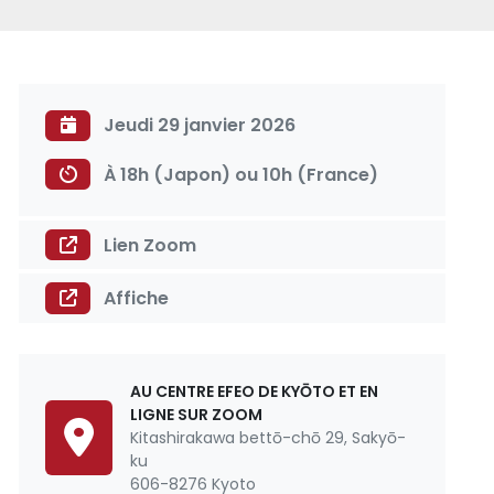
Jeudi 29 janvier 2026
À 18h (Japon) ou 10h (France)
Lien Zoom
Affiche
AU CENTRE EFEO DE KYŌTO ET EN
LIGNE SUR ZOOM
Kitashirakawa bettō-chō 29, Sakyō-
ku
606-8276 Kyoto