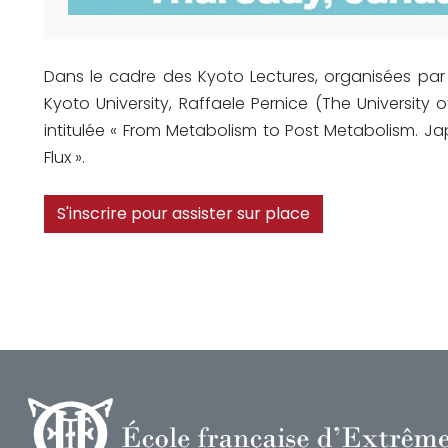
Dans le cadre des Kyoto Lectures, organisées par l’E
Kyoto University, Raffaele Pernice (The Universi
intitulée « From Metabolism to Post Metabolism. Ja
Flux ».
S'inscrire pour assister sur place