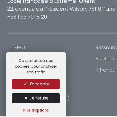
École française d'Extrême-Orient
22, avenue du Président Wilson, 75116 Paris
+33 1 53 70 18 20
L'EFEO
Ressourc
Les centres
Publicati
Ce site utilise des
cookies pour analyser
Recherche
Intranet
son trafic
Formation
J'accepte
Je refuse
Plus d'options