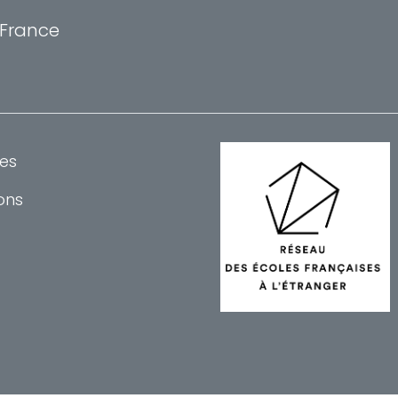
, France
es
ons