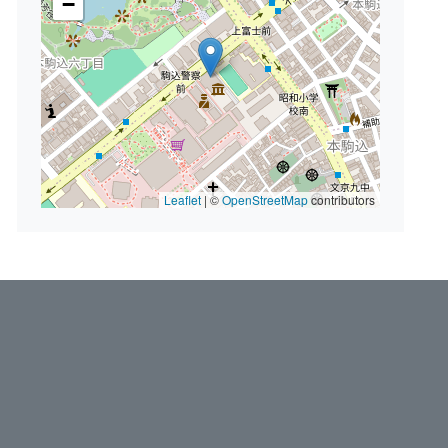
−
Leaflet
|
©
OpenStreetMap
contributors