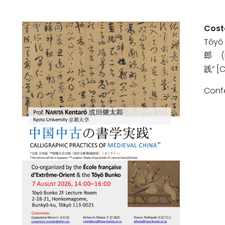
Cost
Tōyō
郎
(
践”
[
C
Confé