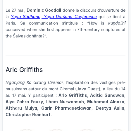
Le 27 mai,
Dominic Goodall
donne le discours d’ouverture de
la
Yoga Sādhana, Yoga Darśana Conference
qui se tient à
Paris. Sa communication s’intitule : “How is
kuṇḍalinī
conceived when she first appears in 7th-century scriptures of
the Śaivasiddhānta?”.
Arlo Griffiths
Nganjang Ka Girang Ciremai
, l’exploration des vestiges pré-
musulmans autour du mont Ciremai (Java Ouest), a lieu du 14
au 17 mai. Y participent :
Arlo Griffiths
,
Aditia Gunawan
,
Alya Zahra Fauzy
,
Ilham Nurwansah
,
Muhamad Alnoza
,
Aftharu Mulya
,
Garin Pharmasetiawan
,
Destya Aulia
,
Christopher Reinhart
.