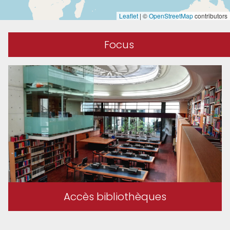
Leaflet
|
©
OpenStreetMap
contributors
Focus
Master Études Asiatiques